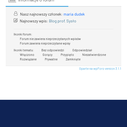
Nasz najnowszy członek:
maria dudek
Najnowszy wpis:
Blog prof. Sysło
Ikonki forum:
Forum nie zawiera nieprzeczytanych wpisów
Forum zawiera nieprzeczytane wpisy
Ikonki tematu:
Bez odpowiedzi
Odpowiedział
PREVIOUS
NEX
Włączono
Gorący
Przypięto
Niezatwierdzone
Rozwiązane
Prywatne
Zamknięte
Oparte na wpForo version 3.1.1