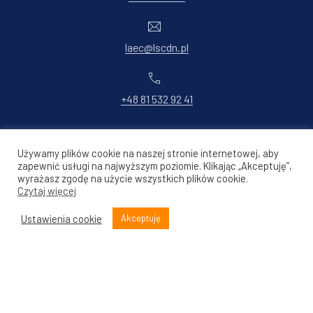
New Window
laec@lscdn.pl
+48 81 532 92 41
Copyright © 2026
Lekcja:Enter / Lubelska Akademia Edukacji
Używamy plików cookie na naszej stronie internetowej, aby
Cyfrowej LSCDN
zapewnić usługi na najwyższym poziomie. Klikając „Akceptuję”,
New Window
WordPress Theme by
wyrażasz zgodę na użycie wszystkich plików cookie.
FORQY
Czytaj więcej
Back to Top
Ustawienia cookie
Akceptuję