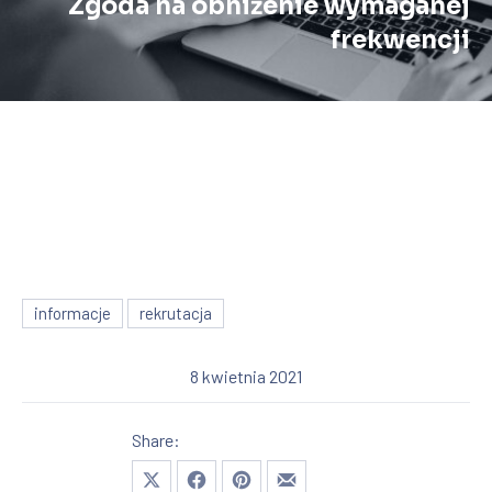
Zgoda na obniżenie wymaganej
frekwencji
informacje
rekrutacja
8 kwietnia 2021
Share:
Share on X
Share on Facebook
Share on Pinterest
Share by Email