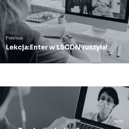
Previous
Lekcja:Enter w LSCDN ruszyła!
Next