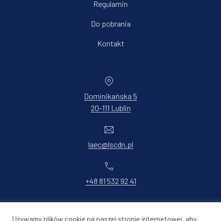
Regulamin
Do pobrania
Kontakt
Dominikańska 5
20-111 Lublin
New Window
laec@lscdn.pl
+48 81 532 92 41
Copyright © 2026
Lekcja:Enter / Lubelska Akademia Edukacji
Używamy plików cookie na naszej stronie internetowej, aby