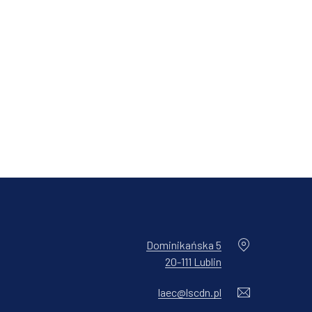
Dominikańska 5
20-111 Lublin
New Window
laec@lscdn.pl