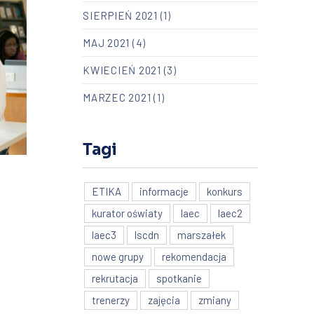
SIERPIEŃ 2021
(1)
MAJ 2021
(4)
KWIECIEŃ 2021
(3)
MARZEC 2021
(1)
Tagi
ETIKA
informacje
konkurs
kurator oświaty
laec
laec2
laec3
lscdn
marszałek
nowe grupy
rekomendacja
rekrutacja
spotkanie
trenerzy
zajęcia
zmiany