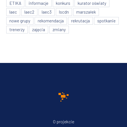
ETIKA
informacje
konkurs
kurator oświaty
laec
laec2
laec3
lscdn
marszałek
nowe grupy
rekomendacja
rekrutacja
spotkanie
trenerzy
zajęcia
zmiany
O projekcie