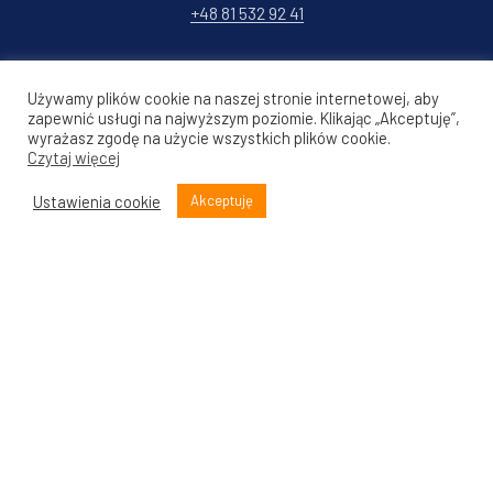
+48 81 532 92 41
Copyright © 2026
Lekcja:Enter / Lubelska Akademia Edukacji
Używamy plików cookie na naszej stronie internetowej, aby
Cyfrowej LSCDN
zapewnić usługi na najwyższym poziomie. Klikając „Akceptuję”,
New Window
WordPress Theme by
wyrażasz zgodę na użycie wszystkich plików cookie.
FORQY
Czytaj więcej
Back to Top
Ustawienia cookie
Akceptuję